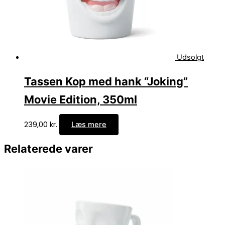
Udsolgt
Tassen Kop med hank “Joking”
Movie Edition, 350ml
239,00
kr.
Læs mere
Relaterede varer