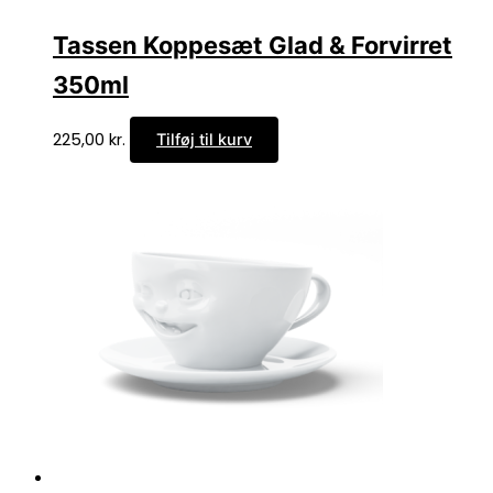
Tassen Koppesæt Glad & Forvirret
350ml
225,00
kr.
Tilføj til kurv