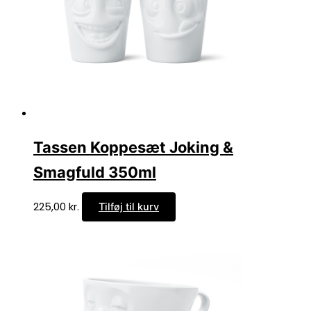
Tassen Koppesæt Joking &
Smagfuld 350ml
225,00
kr.
Tilføj til kurv