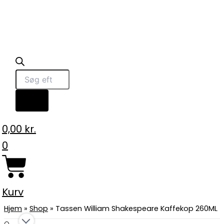
0,00
kr.
0
Kurv
Hjem
»
Shop
»
Tassen William Shakespeare Kaffekop 260ML