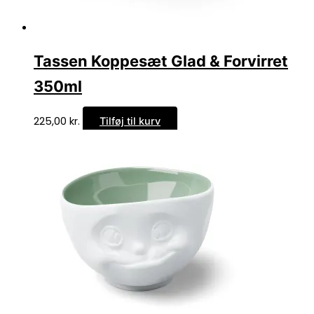
Tassen Koppesæt Glad & Forvirret
350ml
225,00
kr.
Tilføj til kurv