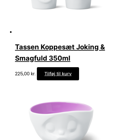
Tassen Koppesæt Joking &
Smagfuld 350ml
225,00
kr.
Tilføj til kurv