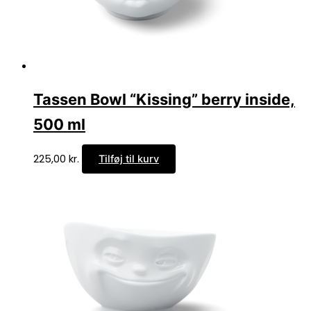
Tassen Bowl “Kissing” berry inside,
500 ml
225,00
kr.
Tilføj til kurv