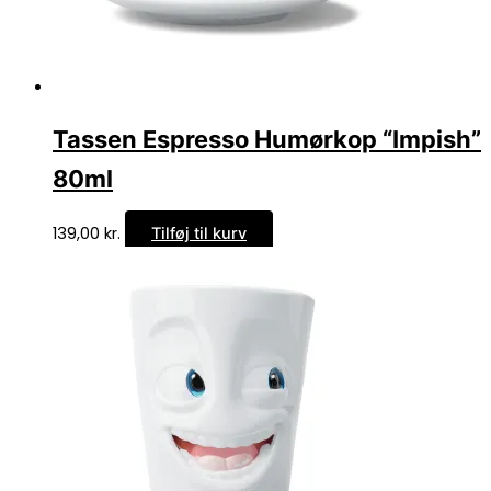
Tassen Espresso Humørkop “Impish”
80ml
139,00
kr.
Tilføj til kurv