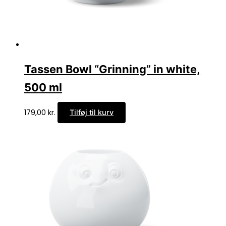
Tassen Bowl “Grinning” in white,
500 ml
179,00
kr.
Tilføj til kurv