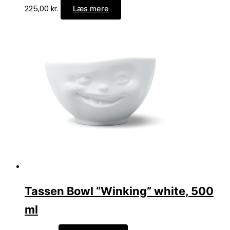
225,00
kr.
Læs mere
Tassen Bowl “Winking” white, 500
ml