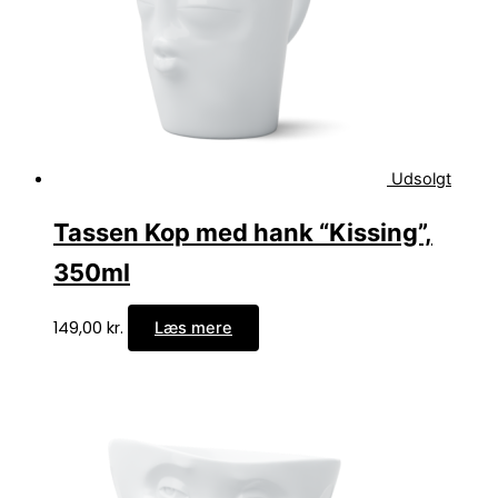
Udsolgt
Tassen Kop med hank “Kissing”,
350ml
149,00
kr.
Læs mere