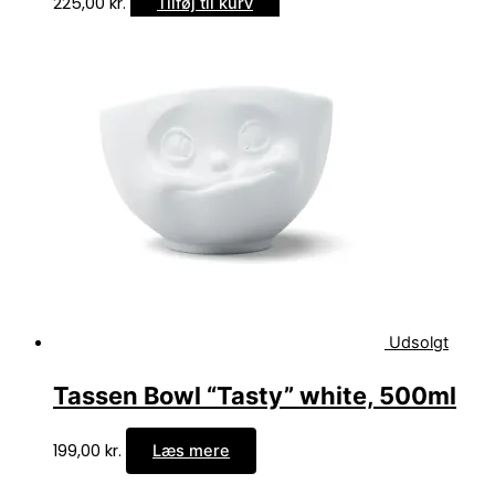
225,00
kr.
Tilføj til kurv
Udsolgt
Tassen Bowl “Tasty” white, 500ml
199,00
kr.
Læs mere