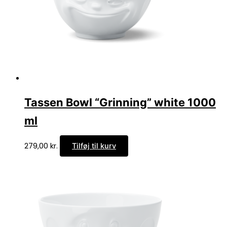
Tassen Bowl “Grinning” white 1000
ml
279,00
kr.
Tilføj til kurv