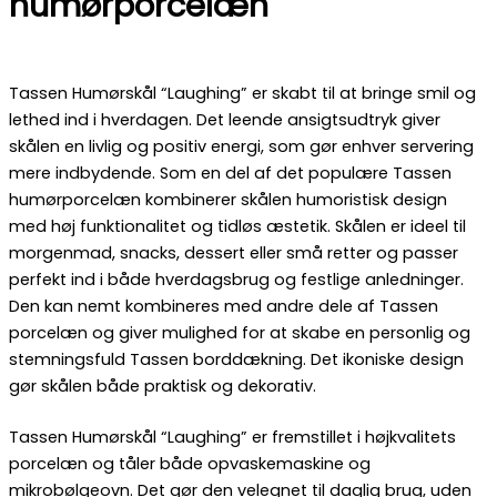
humørporcelæn
Tassen Humørskål “Laughing” er skabt til at bringe smil og
lethed ind i hverdagen. Det leende ansigtsudtryk giver
skålen en livlig og positiv energi, som gør enhver servering
mere indbydende. Som en del af det populære Tassen
humørporcelæn kombinerer skålen humoristisk design
med høj funktionalitet og tidløs æstetik. Skålen er ideel til
morgenmad, snacks, dessert eller små retter og passer
perfekt ind i både hverdagsbrug og festlige anledninger.
Den kan nemt kombineres med andre dele af Tassen
porcelæn og giver mulighed for at skabe en personlig og
stemningsfuld Tassen borddækning. Det ikoniske design
gør skålen både praktisk og dekorativ.
Tassen Humørskål “Laughing” er fremstillet i højkvalitets
porcelæn og tåler både opvaskemaskine og
mikrobølgeovn. Det gør den velegnet til daglig brug, uden