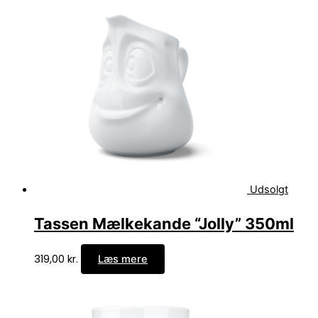
Udsolgt
Tassen Mælkekande “Jolly” 350ml
319,00
kr.
Læs mere