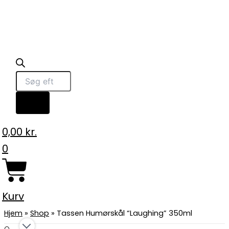
0,00
kr.
0
Kurv
Hjem
»
Shop
»
Tassen Humørskål “Laughing” 350ml