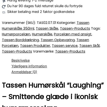
Hurtig levering 1-2 hverdage
Du har 90 dages fuld returret skulle du fortryde
Sikker betaling med 2 faktor godkendelse
Varenummer (SKU):
TAS02.07.01
Kategorier:
Tassen
Humørskåle 350ml
,
Tassen Skåle
,
Tassen-Products
Tags:
Humørporcelæn
,
Humørskåle
,
Porcelæn med ansigt
,
Tassen Borddækning
,
Tassen Opbevaring
,
Tassen
Porcelæn
,
Tassen Produkter
,
Tassen service
,
Tassen Skål
,
Tassen-Products
Varemærke:
Tassen-Products
Beskrivelse
Yderligere information
Anmeldelser (0)
Tassen Humørskål “Laughing”
– Smittende glæde i ikonisk