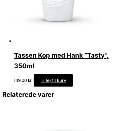
Tassen Kop med Hank “Tasty”,
350ml
149,00
kr.
Tilføj til kurv
Relaterede varer