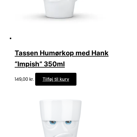
Tassen Humørkop med Hank
“Impish” 350ml
149,00
kr.
Tilføj til kurv