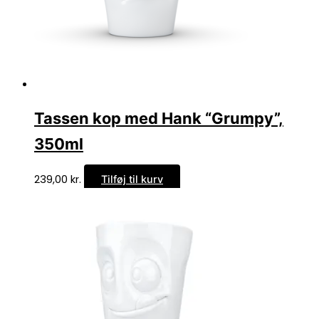
Tassen kop med Hank “Grumpy”,
350ml
239,00
kr.
Tilføj til kurv