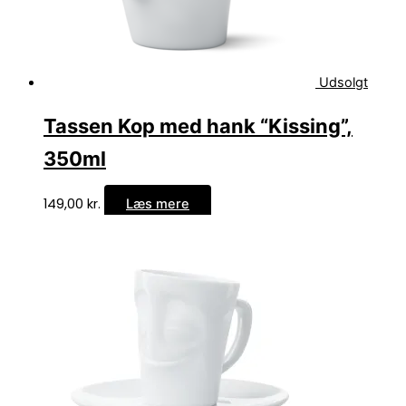
Udsolgt
Tassen Kop med hank “Kissing”,
350ml
149,00
kr.
Læs mere