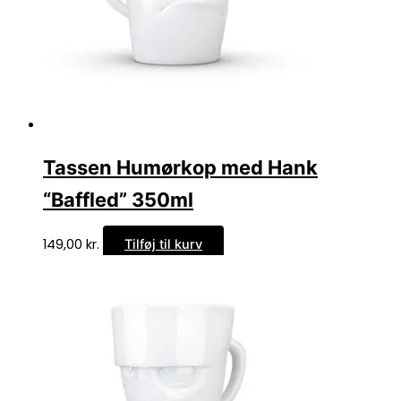
Tassen Humørkop med Hank
“Baffled” 350ml
149,00
kr.
Tilføj til kurv