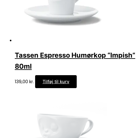
Tassen Espresso Humørkop “Impish”
80ml
139,00
kr.
Tilføj til kurv