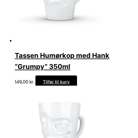
Tassen Humørkop med Hank
“Grumpy” 350ml
149,00
kr.
Tilføj til kurv