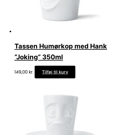
Tassen Humørkop med Hank
“Joking” 350ml
149,00
kr.
Tilføj til kurv