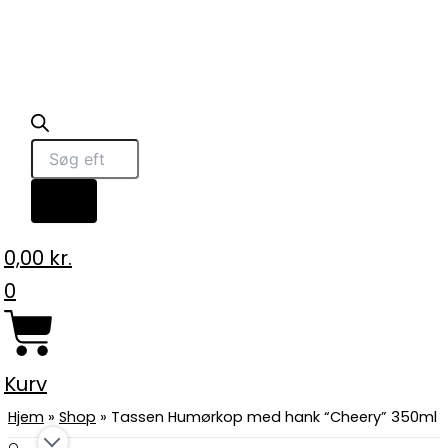
0,00
kr.
0
Kurv
Hjem
»
Shop
»
Tassen Humørkop med hank “Cheery” 350ml