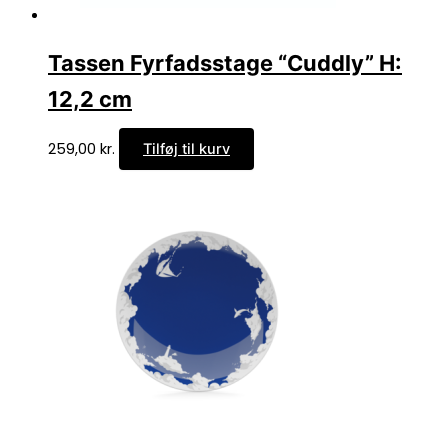
Tassen Fyrfadsstage “Cuddly” H:
12,2 cm
259,00
kr.
Tilføj til kurv