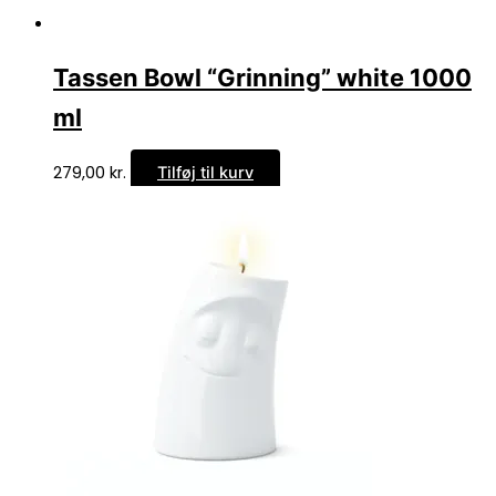
Tassen Bowl “Grinning” white 1000
ml
279,00
kr.
Tilføj til kurv