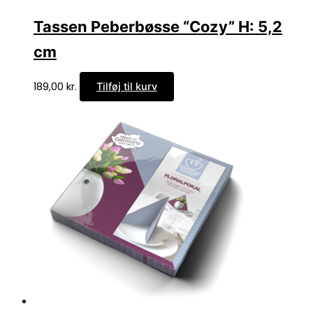
Tassen Peberbøsse “Cozy” H: 5,2
cm
189,00
kr.
Tilføj til kurv