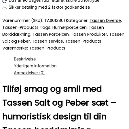
Du har 90 dages fuld returret skulle du fortryde
Sikker betaling med 2 faktor godkendelse
Varenummer (SKU):
TAS013801
Kategorier:
Tassen Diverse
,
Tassen-Products
Tags:
Humørporcelæn
,
Tassen
Borddækning
,
Tassen Porcelæn
,
Tassen Produkter
,
Tassen
Salt og Peber
,
Tassen service
,
Tassen-Products
Varemærke:
Tassen-Products
Beskrivelse
Yderligere information
Anmeldelser (0)
Tilføj smag og smil med
Tassen Salt og Peber sæt –
humoristisk design til din