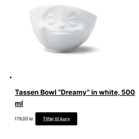
Tassen Bowl “Dreamy” in white, 500
ml
179,00
kr.
Tilføj til kurv