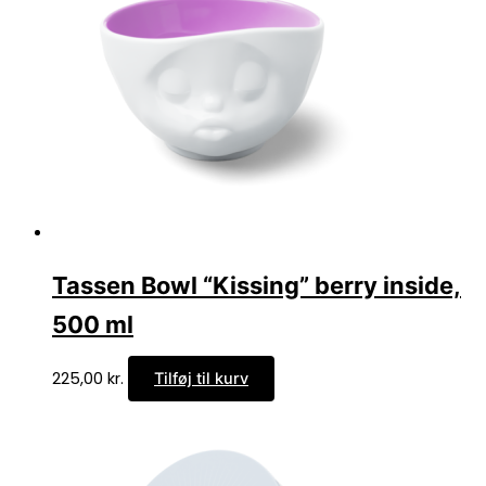
Tassen Bowl “Kissing” berry inside,
500 ml
225,00
kr.
Tilføj til kurv