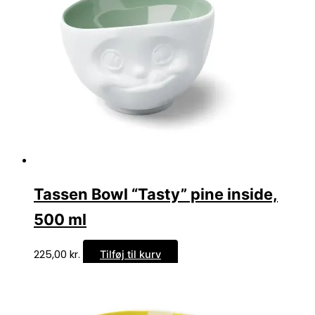
Tassen Bowl “Tasty” pine inside,
500 ml
225,00
kr.
Tilføj til kurv