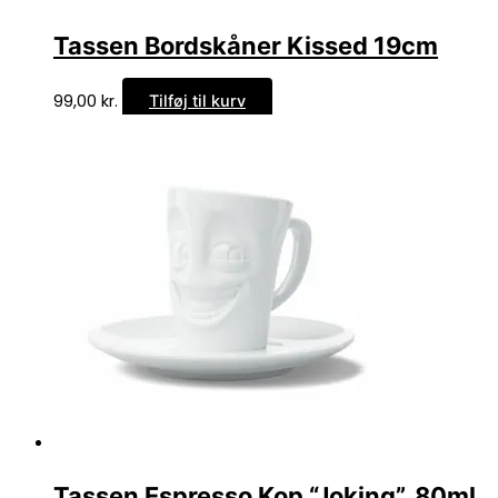
Tassen Bordskåner Kissed 19cm
99,00
kr.
Tilføj til kurv
Tassen Espresso Kop “Joking”, 80ml